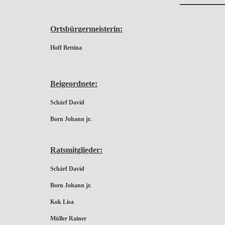
Ortsbürgermeisterin:
Hoff Bettina
Beigeordnete:
Schärf David
Born Johann jr.
Ratsmitglieder:
Schärf David
Born Johann jr.
Kok Lisa
Müller Rainer