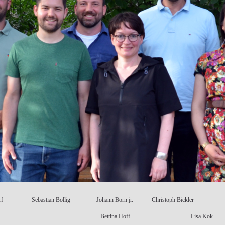
rf
Sebastian Bollig
Johann Born jr.
Christoph Bickler
Bettina Hoff
Lisa Kok