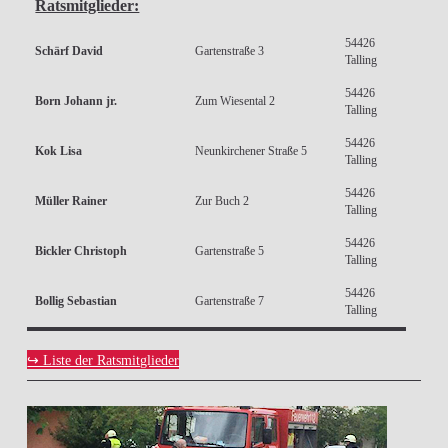
Ratsmitglieder:
54426
Schärf David
Gartenstraße 3
Talling
54426
Born Johann jr.
Zum Wiesental 2
Talling
54426
Kok Lisa
Neunkirchener Straße 5
Talling
54426
Müller Rainer
Zur Buch 2
Talling
54426
Bickler Christoph
Gartenstraße 5
Talling
54426
Bollig Sebastian
Gartenstraße 7
Talling
↪ Liste der Ratsmitglieder