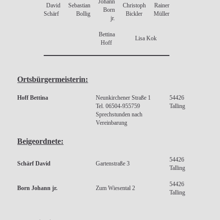
Johann
David
Sebastian
Christoph
Rainer
Born
Schärf
Bollig
Bickler
Müller
jr.
Bettina
Lisa Kok
Hoff
Ortsbürgermeisterin:
Hoff Bettina
Neunkirchener Straße 1
54426
Tel. 06504-955759
Talling
Sprechstunden nach
Vereinbarung
Beigeordnete:
54426
Schärf David
Gartenstraße 3
Talling
54426
Born Johann jr.
Zum Wiesental 2
Talling