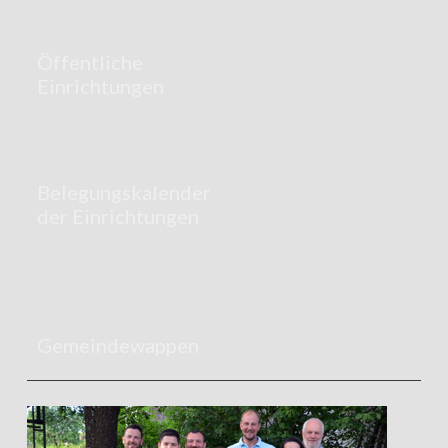
Öffentliche
Einrichtungen
Belegungskalender
der Einrichtungen
Gemeindewappen