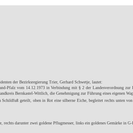
enten der Bezirksregierung Trier, Gerhard Schwetje, lautet:
and-Pfalz vom 14.12.1973 in Ver­bindung mit § 2 der Landesverordnung zu
Landkreis Bernkastel-Wittlich, die Genehmigung zur Führung eines eigenen Wa
 Schildfuß geteilt, oben in Rot eine silberne Eiche, begleitet rechts unten 
e, rechts da­runter zwei goldene Pflugmesser, links ein goldenes Gemärke in G